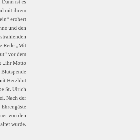
 Dann ist es
nd mit ihrem
ein“ erobert
ühne und den
 strahlenden
re Rede „Mit
lut“ vor dem
e „ihr Motto
 Blutspende
mit Herzblut
e St. Ulrich
ei. Nach der
e Ehrengäste
mmer von den
altet wurde.