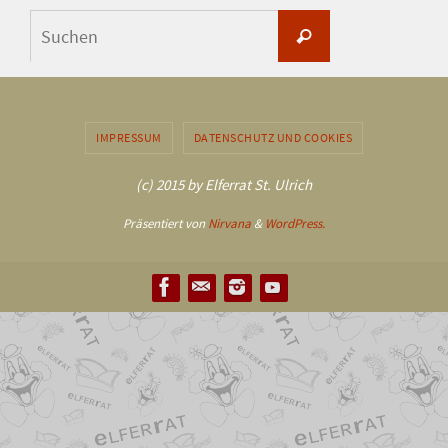
Suchen
Suchen
nach:
IMPRESSUM
DATENSCHUTZ UND COOKIES
(c) 2015 by Elferrat St. Ulrich
Präsentiert von
Nirvana
&
WordPress.