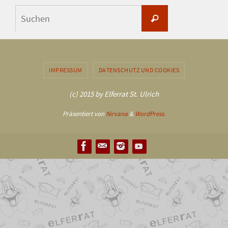
Suchen
Suchen
nach:
IMPRESSUM
DATENSCHUTZ UND COOKIES
(c) 2015 by Elferrat St. Ulrich
Präsentiert von
Nirvana
&
WordPress.