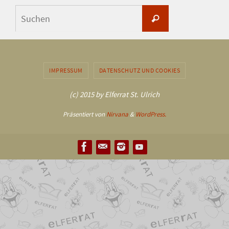
Suchen
Suchen
nach:
IMPRESSUM
DATENSCHUTZ UND COOKIES
(c) 2015 by Elferrat St. Ulrich
Präsentiert von
Nirvana
&
WordPress.