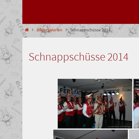
springen
Start
Bildergalerien
Schnappschüsse 2014
Schnappschüsse 2014