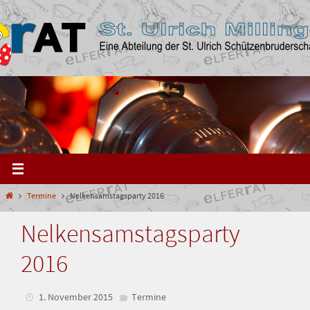
Zum
Inhalt
springen
Start
Termine
Nelkensamstagsparty 2016
Nelkensamstagsparty
2016
1. November 2015
Termine