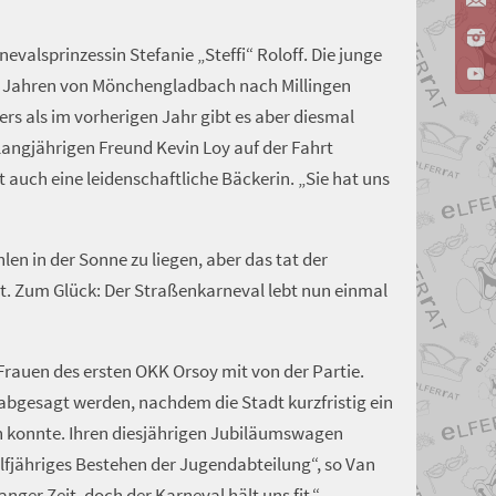
evalsprinzessin Stefanie „Steffi“ Roloff. Die junge
wei Jahren von Mönchengladbach nach Millingen
ers als im vorherigen Jahr gibt es aber diesmal
 langjährigen Freund Kevin Loy auf der Fahrt
 ist auch eine leidenschaftliche Bäckerin. „Sie hat uns
en in der Sonne zu liegen, aber das tat der
t. Zum Glück: Der Straßenkarneval lebt nun einmal
rauen des ersten OKK Orsoy mit von der Partie.
e abgesagt werden, nachdem die Stadt kurzfristig ein
en konnte. Ihren diesjährigen Jubiläumswagen
lfjähriges Bestehen der Jugendabteilung“, so Van
anger Zeit, doch der Karneval hält uns fit.“