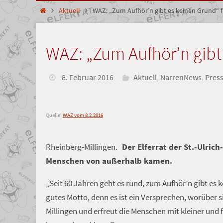
Start
Aktuell
WAZ: „Zum Aufhör’n gibt es keinen Grund“ f
WAZ: „Zum Aufhör’n gibt 
8. Februar 2016
Aktuell
,
NarrenNews
,
Pres
Quelle:
WAZ vom 8.2.2016
Rheinberg-Millingen.
Der Elferrat der St.-Ulric
Menschen von außerhalb kamen.
„Seit 60 Jahren geht es rund, zum Aufhör’n gibt es 
gutes Motto, denn es ist ein Versprechen, worüber 
Millingen und erfreut die Menschen mit kleiner u