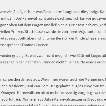
hr viel Spaß, es ist etwas Besonderes“, sagte die diesjährige Karn
ist mit dem Dorfkarneval nicht aufgewachsen. „Ich bin vor gut z
n ganz oben auf dem Wagen und ließ sich als Prinzessin feiern. And
iziellen Prinzen. Stattdessen wurde sie von ihrem Adjutanten und
ativität zeigt Steffi aber nicht nur im Bereich der Kinderpflege, sie
 Pressesprecher Thomas Coenen.
ieder gnädig. Es war zwar nicht möglich, wie 2015 mit Liegestühl
regnet in den nächsten Stunden nicht.“ Seine Bitte wurde erhör
 nun schon den Umzug aus. Wie immer waren auch die Männer und F
te der Präsident, Paul Van Holt. Der geplante Zug in Orsoy musst
n Orsoyern Karnevalisten nicht mehr rechtzeitig vorgelegt werd
 vorführen. „Wir feiern 33 Jahre Karnevalsumzug in Orsoy und e
er übersetzt so viel hieß wie: „Wir ziehen und tanzen schon seit l