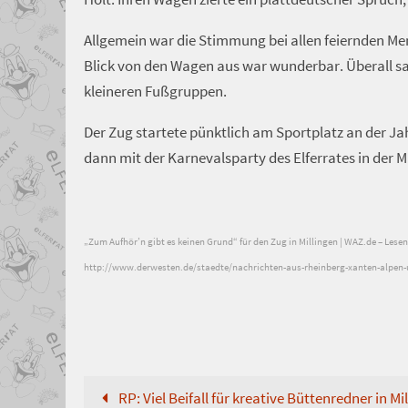
Allgemein war die Stimmung bei allen feiernden Me
Blick von den Wagen aus war wunderbar. Überall s
kleineren Fußgruppen.
Der Zug startete pünktlich am Sportplatz an der J
dann mit der Karnevalsparty des Elferrates in der Mi
„Zum Aufhör’n gibt es keinen Grund“ für den Zug in Millingen | WAZ.de – Lesen
http://www.derwesten.de/staedte/nachrichten-aus-rheinberg-xanten-alpen-u
RP: Viel Beifall für kreative Büttenredner in Mi