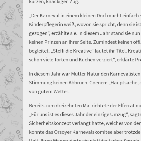
kurzen, knackigen Zug.
„Der Karneval in einem kleinen Dorf macht einfach se
Kinderpflegerin weiß, wovon sie spricht, denn sie 
gezogen“, erzählte sie. In diesem Jahr stand sie nu
keinen Prinzen an ihrer Seite. Zumindest keinen off
begleitet. „Steffi die Kreative“ lautet ihr Titel. Kre
schon viele Torten und Kuchen verziert“, erklärte
In diesem Jahr war Mutter Natur den Karnevalisten w
Stimmung keinen Abbruch. Coenen: „Hauptsache, es 
von gutem Wetter.
Bereits zum dreizehnten Mal richtete der Elferrat
„Für uns ist es dieses Jahr der einzige Umzug“, sag
Sicherheitskonzept verlangt hatte, welches von de
konnte das Orsoyer Karnevalskomitee aber trotzdem
Holt. Ihren Wagen zierte ein plattdeutscher Spruch, d