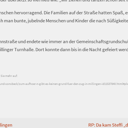
nschen hervorragend. Die Familien auf der Straße hatten Spaß, 
ah man bunte, jubelnde Menschen und Kinder die nach Süßigkeit
ahnstraße und endete wie immer an der Gemeinschaftsgrundschule
llinger Turnhalle. Dort konnte dann bis in die Nacht gefeiert wer
 Sie mehr auf:
nd-sonsbeck/zum-aufhoer-n-gibt-es-keinen-grund-fuer-den-zug-in-millingen-id11537840.html#pl
llingen
RP: Da kam Steffi „